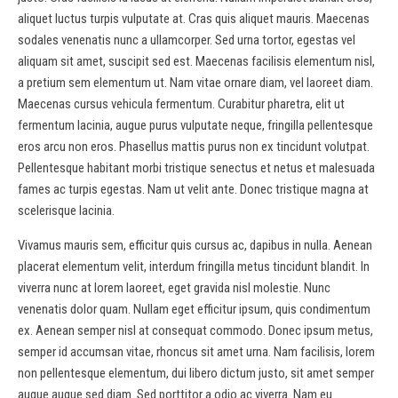
aliquet luctus turpis vulputate at. Cras quis aliquet mauris. Maecenas
sodales venenatis nunc a ullamcorper. Sed urna tortor, egestas vel
aliquam sit amet, suscipit sed est. Maecenas facilisis elementum nisl,
a pretium sem elementum ut. Nam vitae ornare diam, vel laoreet diam.
Maecenas cursus vehicula fermentum. Curabitur pharetra, elit ut
fermentum lacinia, augue purus vulputate neque, fringilla pellentesque
eros arcu non eros. Phasellus mattis purus non ex tincidunt volutpat.
Pellentesque habitant morbi tristique senectus et netus et malesuada
fames ac turpis egestas. Nam ut velit ante. Donec tristique magna at
scelerisque lacinia.
Vivamus mauris sem, efficitur quis cursus ac, dapibus in nulla. Aenean
placerat elementum velit, interdum fringilla metus tincidunt blandit. In
viverra nunc at lorem laoreet, eget gravida nisl molestie. Nunc
venenatis dolor quam. Nullam eget efficitur ipsum, quis condimentum
ex. Aenean semper nisl at consequat commodo. Donec ipsum metus,
semper id accumsan vitae, rhoncus sit amet urna. Nam facilisis, lorem
non pellentesque elementum, dui libero dictum justo, sit amet semper
augue augue sed diam. Sed porttitor a odio ac viverra. Nam eu