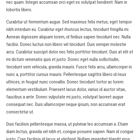
nec quam. Integer accumsan orci eget ex volutpat hendrerit. Nam in
lobortis libero.
Curabitur ut fermentum augue. Sed maximus felis metus, eget tempor
nibh interdum eu. Curabitur eget rhoncus lectus, tincidunt fringilla mi.
Aenean dignissim aliquam lorem, id finibus sapien tincidunt nec. Nulla
facilisi. Donec luctus non libero vel tincidunt. Duis semper molestie
arcu. Curabitur suscipit dolor nec felis porttitor tincidunt. Duis at elit et
mi dictum venenatis quis et justo. Donec eget nulla sollicitudin,
tincidunt sem vehicula, gravida mauris. Fusce felis arcu, ullamcorper in
nunc a, porttitor cursus mauris. Pellentesque sagittis libero id risus
ultrices, in feugiat nunc convallis. Donec tincidunt tortor ac lorem
elementum vestibulum. Praesent lacus dolor, varius id auctor vitae,
faucibus a ante. Donec vulputate mi justo, volutpat laoreet augue
consequat nec. Duis ullamcorper neque ipsum, non accumsan erat
consectetur ut.
Duis facilisis pellentesque massa, ut pulvinar leo accumsan a. Etiam
diam lectus, gravida vel nibh et, congue posuere sapien. Nam id congue
justo. Cras facilisis id lacus at eleifend. Nullam imperdiet blandit eros,