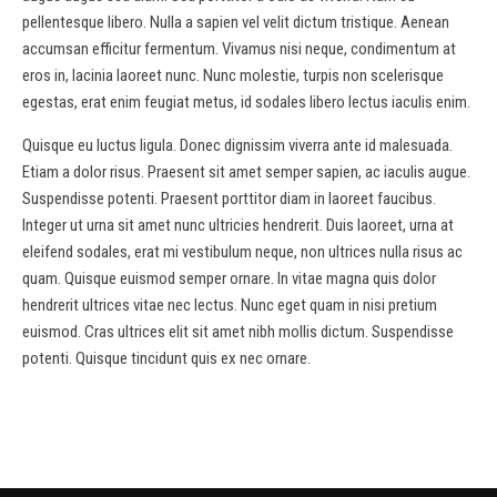
pellentesque libero. Nulla a sapien vel velit dictum tristique. Aenean
accumsan efficitur fermentum. Vivamus nisi neque, condimentum at
eros in, lacinia laoreet nunc. Nunc molestie, turpis non scelerisque
egestas, erat enim feugiat metus, id sodales libero lectus iaculis enim.
Quisque eu luctus ligula. Donec dignissim viverra ante id malesuada.
Etiam a dolor risus. Praesent sit amet semper sapien, ac iaculis augue.
Suspendisse potenti. Praesent porttitor diam in laoreet faucibus.
Integer ut urna sit amet nunc ultricies hendrerit. Duis laoreet, urna at
eleifend sodales, erat mi vestibulum neque, non ultrices nulla risus ac
quam. Quisque euismod semper ornare. In vitae magna quis dolor
hendrerit ultrices vitae nec lectus. Nunc eget quam in nisi pretium
euismod. Cras ultrices elit sit amet nibh mollis dictum. Suspendisse
potenti. Quisque tincidunt quis ex nec ornare.