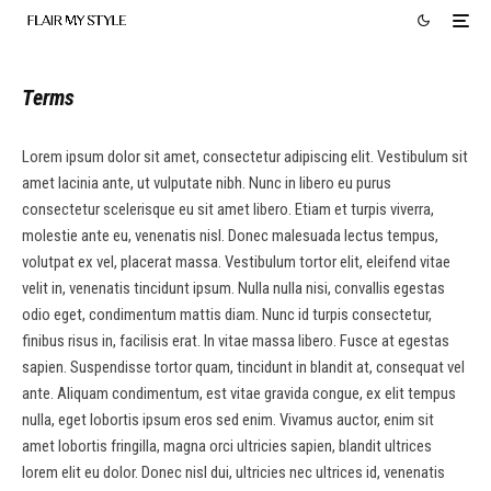
Terms
Lorem ipsum dolor sit amet, consectetur adipiscing elit. Vestibulum sit
amet lacinia ante, ut vulputate nibh. Nunc in libero eu purus
consectetur scelerisque eu sit amet libero. Etiam et turpis viverra,
molestie ante eu, venenatis nisl. Donec malesuada lectus tempus,
volutpat ex vel, placerat massa. Vestibulum tortor elit, eleifend vitae
velit in, venenatis tincidunt ipsum. Nulla nulla nisi, convallis egestas
odio eget, condimentum mattis diam. Nunc id turpis consectetur,
finibus risus in, facilisis erat. In vitae massa libero. Fusce at egestas
sapien. Suspendisse tortor quam, tincidunt in blandit at, consequat vel
ante. Aliquam condimentum, est vitae gravida congue, ex elit tempus
nulla, eget lobortis ipsum eros sed enim. Vivamus auctor, enim sit
amet lobortis fringilla, magna orci ultricies sapien, blandit ultrices
lorem elit eu dolor. Donec nisl dui, ultricies nec ultrices id, venenatis